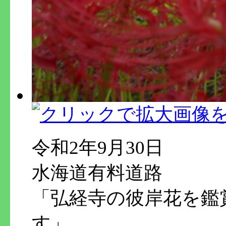
令和2年9月30日
水海道有料道路
「弘経寺の彼岸花を鑑
す」