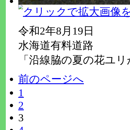
令和2年8月19日
水海道有料道路
「沿線脇の夏の花ユリ
前のページへ
1
2
3